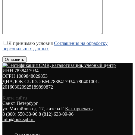
Я принимаю условия
Соглашения на обработку
персональных данных
ИНН 7838417934
ОГРН 1089848029853
ДИАДОК GUID: 2BM-7838417934-780401001-
201603020925189890872
Карта сайта
Санкт-Петербург
ул. Михайлова д. 17, литера Г
Как проехать
8 (800) 550-33-96
8 (812) 633-09-96
info@opk.spb.ru