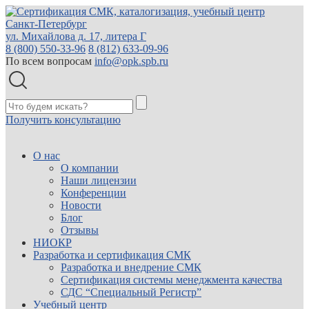
Санкт-Петербург
ул. Михайлова д. 17, литера Г
8 (800) 550-33-96
8 (812) 633-09-96
По всем вопросам
info@opk.spb.ru
Получить консультацию
О нас
О компании
Наши лицензии
Конференции
Новости
Блог
Отзывы
НИОКР
Разработка и сертификация СМК
Разработка и внедрение СМК
Сертификация системы менеджмента качества
СДС “Специальный Регистр”
Учебный центр