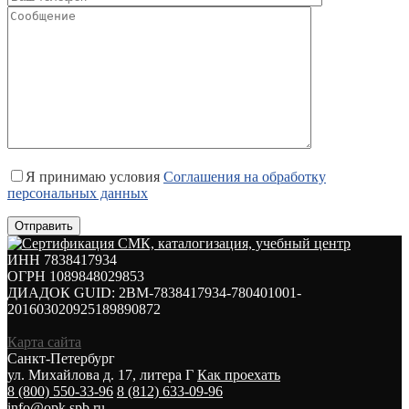
Я принимаю условия
Соглашения на обработку
персональных данных
ИНН 7838417934
ОГРН 1089848029853
ДИАДОК GUID: 2BM-7838417934-780401001-
201603020925189890872
Карта сайта
Санкт-Петербург
ул. Михайлова д. 17, литера Г
Как проехать
8 (800) 550-33-96
8 (812) 633-09-96
info@opk.spb.ru