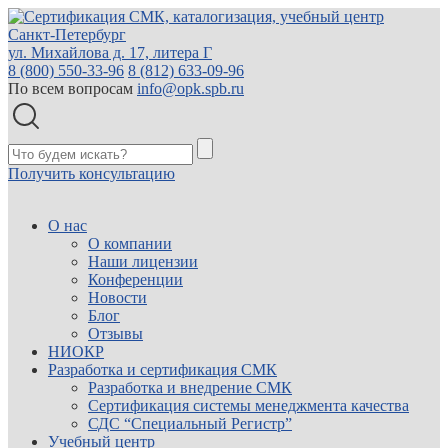
Санкт-Петербург
ул. Михайлова д. 17, литера Г
8 (800) 550-33-96
8 (812) 633-09-96
По всем вопросам
info@opk.spb.ru
Получить консультацию
О нас
О компании
Наши лицензии
Конференции
Новости
Блог
Отзывы
НИОКР
Разработка и сертификация СМК
Разработка и внедрение СМК
Сертификация системы менеджмента качества
СДС “Специальный Регистр”
Учебный центр