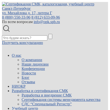
Санкт-Петербург
ул. Михайлова д. 17, литера Г
8 (800) 550-33-96
8 (812) 633-09-96
По всем вопросам
info@opk.spb.ru
Получить консультацию
О нас
О компании
Наши лицензии
Конференции
Новости
Блог
Отзывы
НИОКР
Разработка и сертификация СМК
Разработка и внедрение СМК
Сертификация системы менеджмента качества
СДС “Специальный Регистр”
Учебный центр